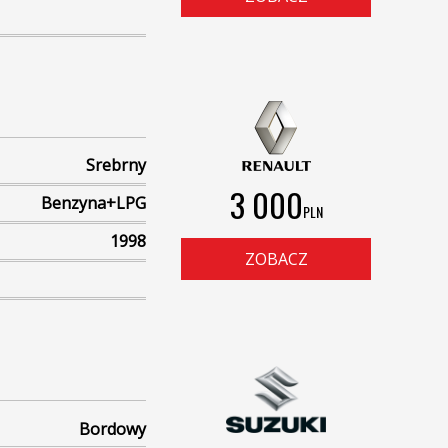
Srebrny
3 000
Benzyna+LPG
PLN
1998
ZOBACZ
Bordowy