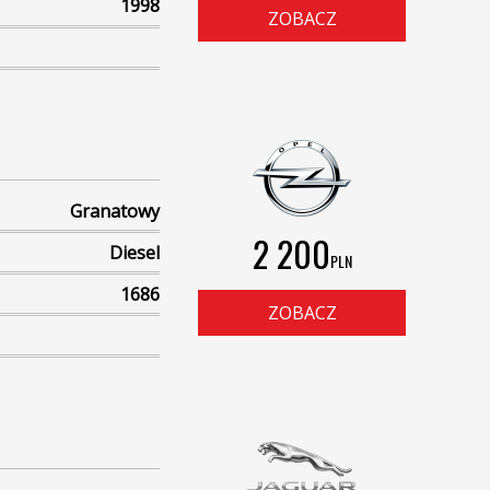
1998
ZOBACZ
Granatowy
2 200
Diesel
PLN
1686
ZOBACZ