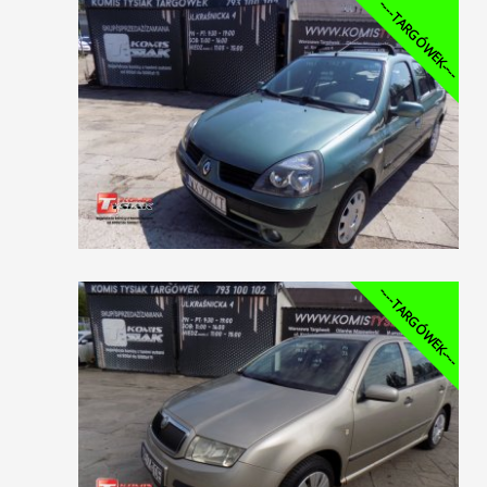
----TARGÓWEK----
----TARGÓWEK----