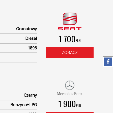
Granatowy
1 700
Diesel
PLN
1896
ZOBACZ
Czarny
1 900
Benzyna+LPG
PLN