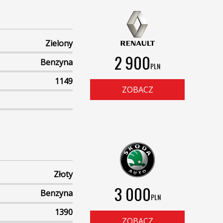
Zielony
2 900
Benzyna
PLN
1149
ZOBACZ
Złoty
3 000
Benzyna
PLN
1390
ZOBACZ