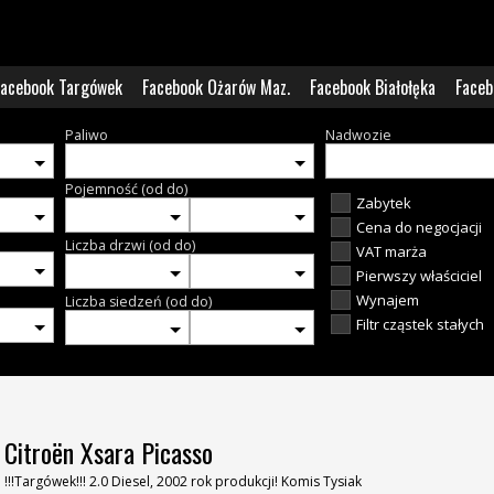
Facebook Targówek
Facebook Ożarów Maz.
Facebook Białołęka
Faceb
Paliwo
Nadwozie
Pojemność (od do)
Zabytek
Cena do negocjacji
Liczba drzwi (od do)
VAT marża
Pierwszy właściciel
Wynajem
Liczba siedzeń (od do)
Filtr cząstek stałych
Citroën Xsara Picasso
!!!Targówek!!! 2.0 Diesel, 2002 rok produkcji! Komis Tysiak