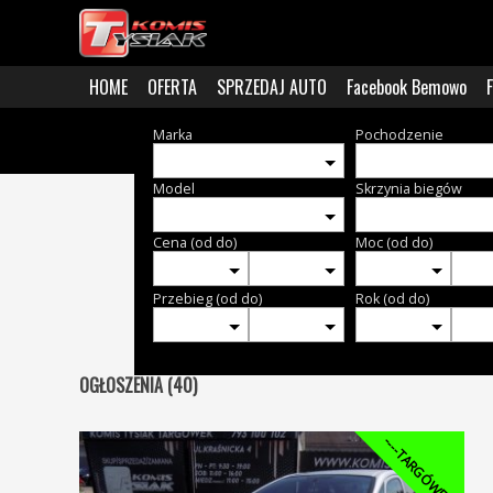
HOME
OFERTA
SPRZEDAJ AUTO
Facebook Bemowo
Marka
Pochodzenie
Model
Skrzynia biegów
Cena (od do)
Moc (od do)
Przebieg (od do)
Rok (od do)
OGŁOSZENIA (40)
----TARGÓWEK----