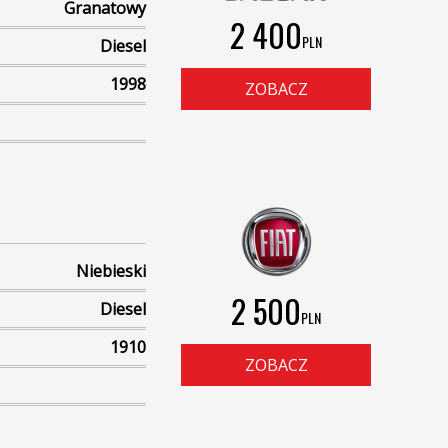
Granatowy
2 400
PLN
Diesel
1998
ZOBACZ
Niebieski
2 500
Diesel
PLN
1910
ZOBACZ