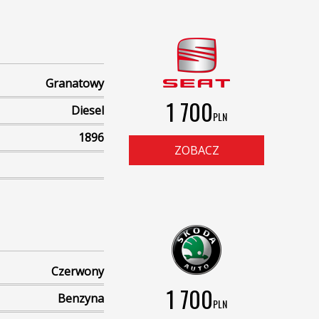
Granatowy
1 700
Diesel
PLN
1896
ZOBACZ
Czerwony
1 700
Benzyna
PLN