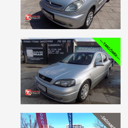
----TARGÓWEK----
--ŚRÓDMIEŚCIE--