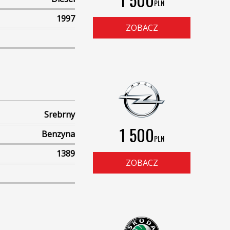
PLN
1997
ZOBACZ
Srebrny
1 500
Benzyna
PLN
1389
ZOBACZ