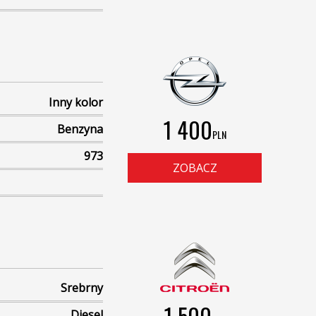
Inny kolor
1 400
Benzyna
PLN
973
ZOBACZ
Srebrny
1 500
Diesel