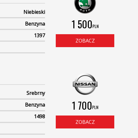
Niebieski
1 500
Benzyna
PLN
1397
ZOBACZ
Srebrny
1 700
Benzyna
PLN
1498
ZOBACZ