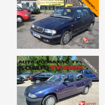
----BEMOWO----
--ŚRÓDMIEŚCIE--