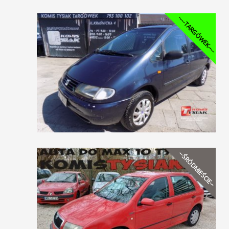
----TARGÓWEK----
--ŚRÓDMIEŚCIE--