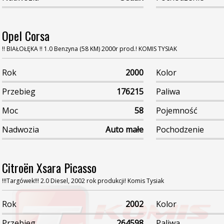
Opel Corsa
!! BIAŁOŁĘKA !! 1.0 Benzyna (58 KM) 2000r prod.! KOMIS TYSIAK
Rok
2000
Kolor
Przebieg
176215
Paliwa
Moc
58
Pojemność
Nadwozia
Auto małe
Pochodzenie
Citroën Xsara Picasso
!!!Targówek!!! 2.0 Diesel, 2002 rok produkcji! Komis Tysiak
Rok
2002
Kolor
Przebieg
264598
Paliwa