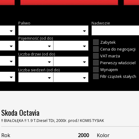
Paliwo
Nadwozie
Pojemność (od do)
Zabytek
Cena do negocjacji
Liczba drzwi (od do)
VAT marża
Pierwszy właściciel
Wynajem
Liczba siedzeń (od do)
Filtr cząstek stałych
Skoda Octavia
!! BIAŁOŁĘKA !! 1.9 T.Diesel TDi, 2000r. prod.! KOMIS TYSIAK
Rok
2000
Kolor