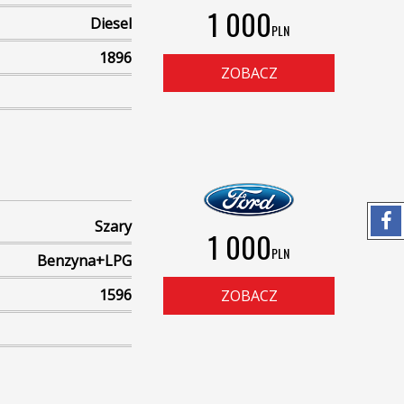
1 000
Diesel
PLN
1896
ZOBACZ
Szary
1 000
PLN
Benzyna+LPG
1596
ZOBACZ