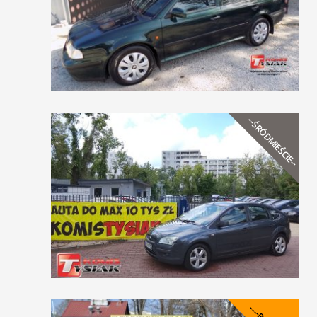
--ŚRÓDMIEŚCIE--