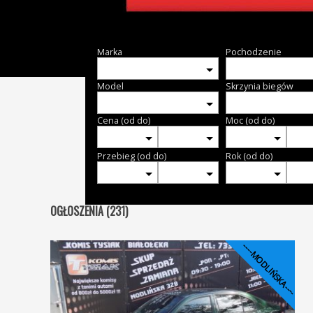
Marka
Pochodzenie
Model
Skrzynia biegów
Cena (od do)
Moc (od do)
Przebieg (od do)
Rok (od do)
OGŁOSZENIA (231)
----MODLIŃSKA----