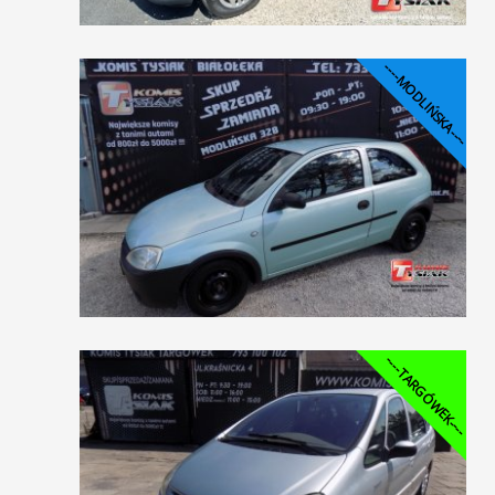
----MODLIŃSKA----
----TARGÓWEK----