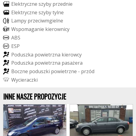
E
l
e
k
t
r
y
c
z
n
e
s
z
y
b
y
p
r
z
e
d
n
i
e
E
l
e
k
t
r
y
c
z
n
e
s
z
y
b
y
t
y
l
n
e
L
a
m
p
y
p
r
z
e
c
i
w
m
g
i
e
l
n
e
W
s
p
o
m
a
g
a
n
i
e
k
i
e
r
o
w
n
i
c
y
A
B
S
E
S
P
P
o
d
u
s
z
k
a
p
o
w
i
e
t
r
z
n
a
k
i
e
r
o
w
c
y
P
o
d
u
s
z
k
a
p
o
w
i
e
t
r
z
n
a
p
a
s
a
ż
e
r
a
B
o
c
z
n
e
p
o
d
u
s
z
k
i
p
o
w
i
e
t
r
z
n
e
-
p
r
z
ó
d
W
y
c
i
e
r
a
c
z
k
i
INNE NASZE PROPOZYCJE