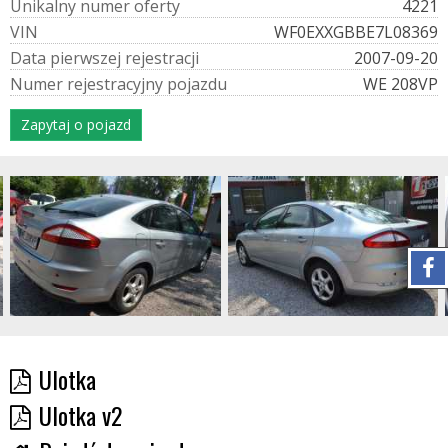
U
n
i
k
a
l
n
y
n
u
m
e
r
o
f
e
r
t
y
4221
V
I
N
WF0EXXGBBE7L08369
D
a
t
a
p
i
e
r
w
s
z
e
j
r
e
j
e
s
t
r
a
c
j
i
2007-09-20
N
u
m
e
r
r
e
j
e
s
t
r
a
c
y
j
n
y
p
o
j
a
z
d
u
WE 208VP
Zapytaj o pojazd
Ulotka
Ulotka v2