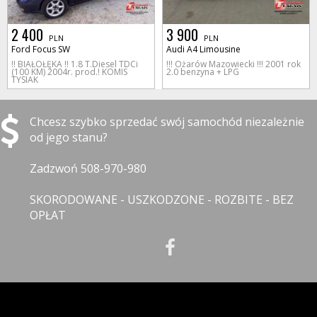
2 400
3 900
PLN
PLN
Ford Focus SW
Audi A4 Limousine
!! BIAŁOŁĘKA !! 1.8 T.Diesel TDCi
!!! Ożarów Mazowiecki !!! 2001 rok
(100 KM) 2004r. prod.! KOMIS
2.0 benzyna + LPG
TYSIAK
Chcesz szybko sprzedać swój samochód niezależnie
od jego stanu?
Zadzwoń 508-970-980
SKORODOWANE - USZKODZONE - ROZBITE - BEZ
OPŁAT
INFORMACJE