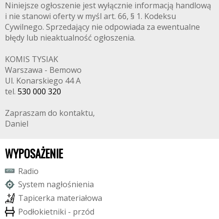
Niniejsze ogłoszenie jest wyłącznie informacją handlową
i nie stanowi oferty w myśl art. 66, § 1. Kodeksu
Cywilnego. Sprzedający nie odpowiada za ewentualne
błędy lub nieaktualność ogłoszenia.
KOMIS TYSIAK
Warszawa - Bemowo
Ul. Konarskiego 44 A
tel.
530 000 320
Zapraszam do kontaktu,
Daniel
WYPOSAŻENIE
R
a
d
i
o
S
y
s
t
e
m
n
a
g
ł
o
ś
n
i
e
n
i
a
T
a
p
i
c
e
r
k
a
m
a
t
e
r
i
a
ł
o
w
a
P
o
d
ł
o
k
i
e
t
n
i
k
i
-
p
r
z
ó
d