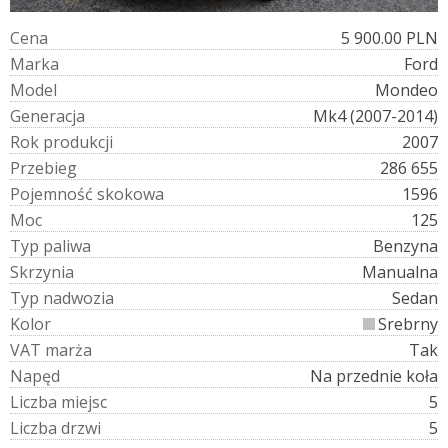
C
e
n
a
5 900.00 PLN
M
a
r
k
a
Ford
M
o
d
e
l
Mondeo
G
e
n
e
r
a
c
j
a
Mk4 (2007-2014)
R
o
k
p
r
o
d
u
k
c
j
i
2007
P
r
z
e
b
i
e
g
286 655
P
o
j
e
m
n
o
ś
ć
s
k
o
k
o
w
a
1596
M
o
c
125
T
y
p
p
a
l
i
w
a
Benzyna
S
k
r
z
y
n
i
a
Manualna
T
y
p
n
a
d
w
o
z
i
a
Sedan
K
o
l
o
r
Srebrny
V
A
T
m
a
r
ż
a
Tak
N
a
p
ę
d
Na przednie koła
L
i
c
z
b
a
m
i
e
j
s
c
5
L
i
c
z
b
a
d
r
z
w
i
5