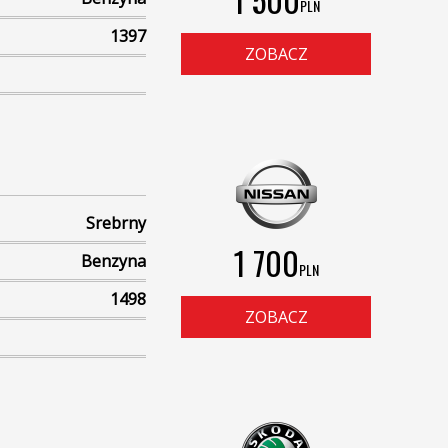
PLN
1397
ZOBACZ
Srebrny
1 700
Benzyna
PLN
1498
ZOBACZ