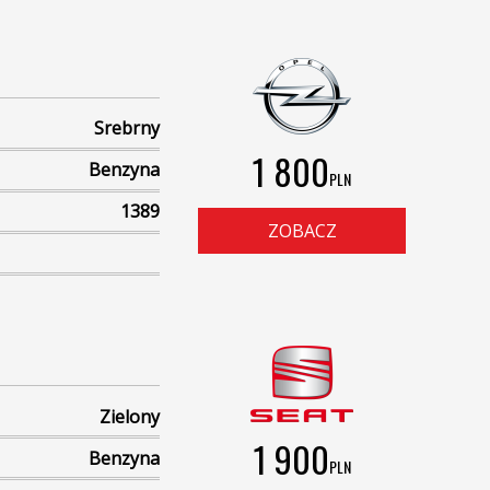
Srebrny
1 800
Benzyna
PLN
1389
ZOBACZ
Zielony
1 900
Benzyna
PLN