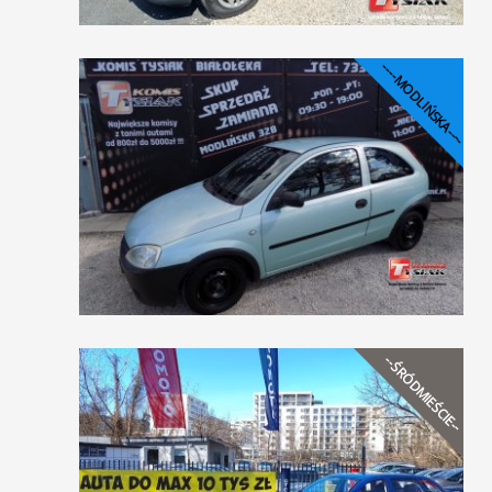
----MODLIŃSKA----
--ŚRÓDMIEŚCIE--