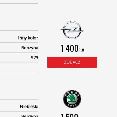
Inny kolor
1 400
Benzyna
PLN
973
ZOBACZ
Niebieski
1 500
Benzyna