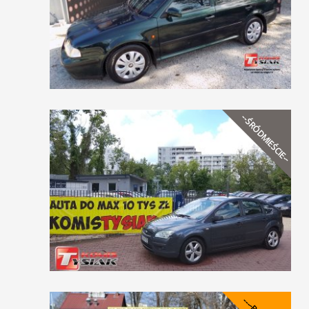
--ŚRÓDMIEŚCIE--