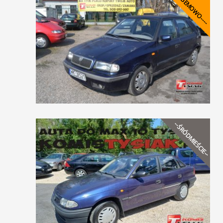
----BEMOWO----
--ŚRÓDMIEŚCIE--