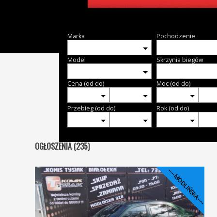
Marka
Pochodzenie
Model
Skrzynia biegów
Cena (od do)
Moc (od do)
Przebieg (od do)
Rok (od do)
OGŁOSZENIA (235)
----MODLIŃSKA----