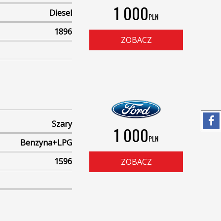
1 000
Diesel
PLN
1896
ZOBACZ
Szary
1 000
PLN
Benzyna+LPG
1596
ZOBACZ