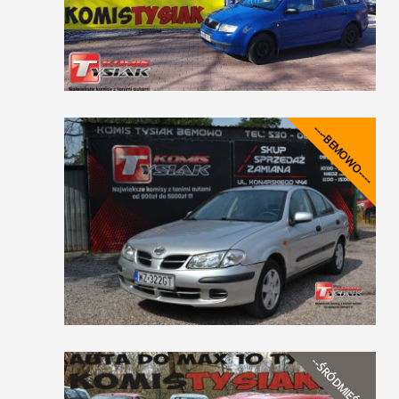
----BEMOWO----
--ŚRÓDMIEŚCIE--