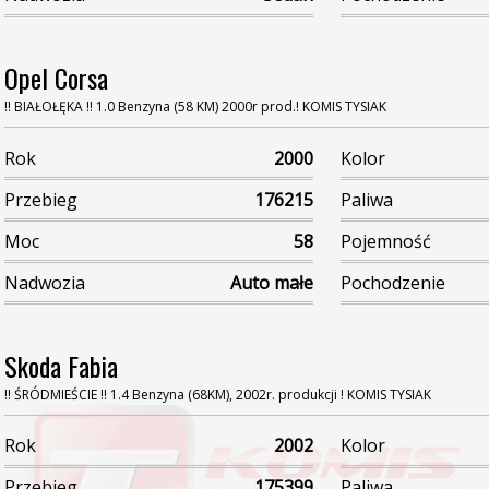
Opel Corsa
!! BIAŁOŁĘKA !! 1.0 Benzyna (58 KM) 2000r prod.! KOMIS TYSIAK
Rok
2000
Kolor
Przebieg
176215
Paliwa
Moc
58
Pojemność
Nadwozia
Auto małe
Pochodzenie
Skoda Fabia
!! ŚRÓDMIEŚCIE !! 1.4 Benzyna (68KM), 2002r. produkcji ! KOMIS TYSIAK
Rok
2002
Kolor
Przebieg
175399
Paliwa