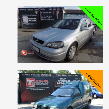
----TARGÓWEK----
----BEMOWO----