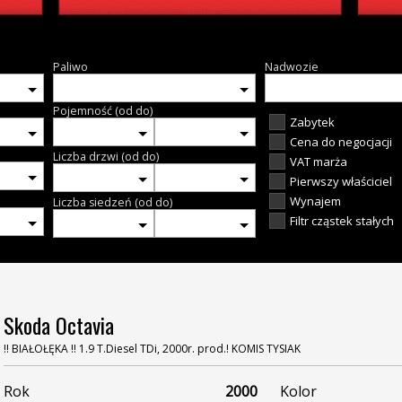
Paliwo
Nadwozie
Pojemność (od do)
Zabytek
Cena do negocjacji
Liczba drzwi (od do)
VAT marża
Pierwszy właściciel
Wynajem
Liczba siedzeń (od do)
Filtr cząstek stałych
Skoda Octavia
!! BIAŁOŁĘKA !! 1.9 T.Diesel TDi, 2000r. prod.! KOMIS TYSIAK
Rok
2000
Kolor