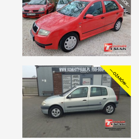
----OŻARÓW----