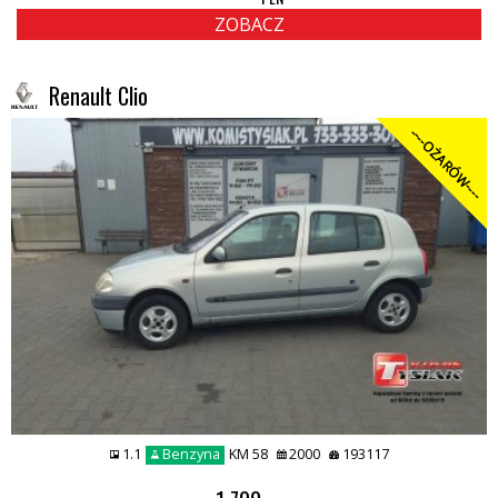
ZOBACZ
Renault Clio
----OŻARÓW----
1.1
Benzyna
KM 58
2000
193117