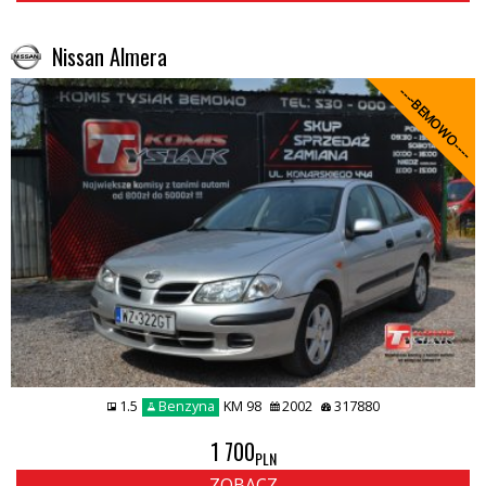
Nissan Almera
----BEMOWO----
1.5
Benzyna
KM 98
2002
317880
1 700
PLN
ZOBACZ