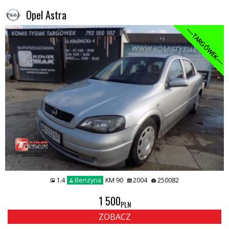
Opel Astra
----TARGÓWEK----
1.4
Benzyna
KM 90
2004
250082
1 500
PLN
ZOBACZ