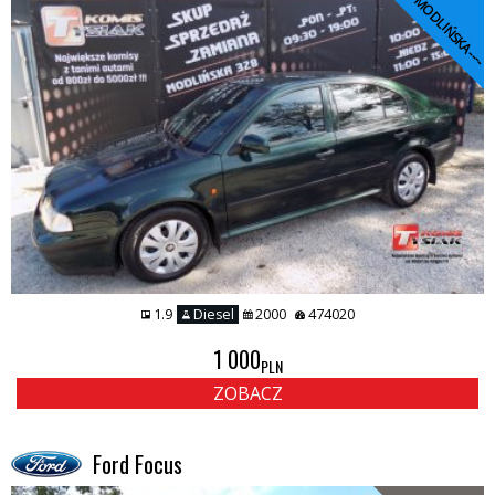
----MODLIŃSKA----
1.9
Diesel
2000
474020
1 000
PLN
ZOBACZ
Ford Focus