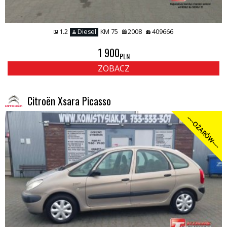
1.2
Diesel
KM 75
2008
409666
1 900
PLN
ZOBACZ
Citroën Xsara Picasso
----OŻARÓW----