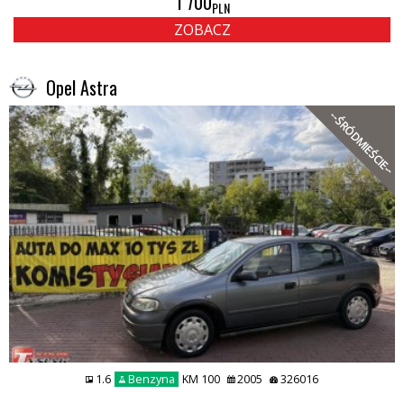
1 700
PLN
ZOBACZ
Opel Astra
--ŚRÓDMIEŚCIE--
1.6
Benzyna
KM 100
2005
326016