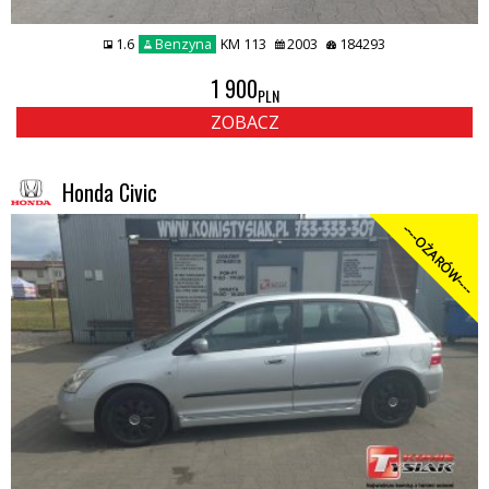
1.6
Benzyna
KM 113
2003
184293
1 900
PLN
ZOBACZ
Honda Civic
----OŻARÓW----