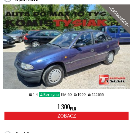
--ŚRÓDMIEŚCIE--
1.4
Benzyna
KM 60
1999
122655
1 300
PLN
ZOBACZ