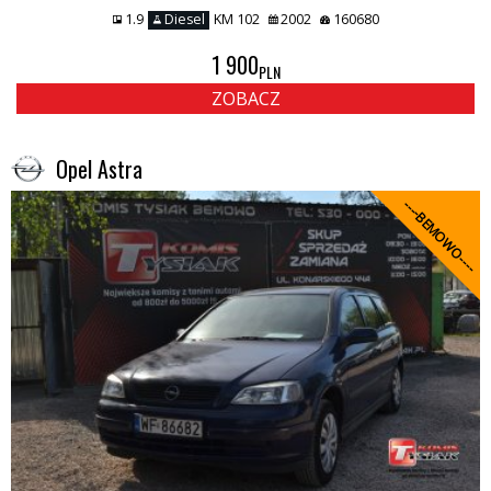
1.9
Diesel
KM 102
2002
160680
1 900
PLN
ZOBACZ
Opel Astra
----BEMOWO----