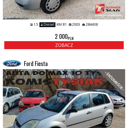
1.5
Diesel
KM 81
2003
284438
2 000
PLN
ZOBACZ
Ford Fiesta
--ŚRÓDMIEŚCIE--