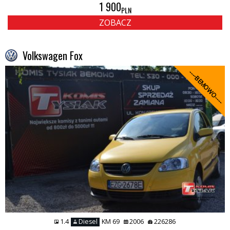
1 900
PLN
ZOBACZ
Volkswagen Fox
----BEMOWO----
1.4
Diesel
KM 69
2006
226286