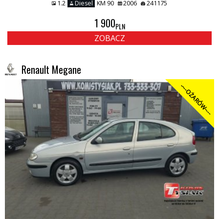
1.2
Diesel
KM 90
2006
241175
1 900
PLN
ZOBACZ
Renault Megane
----OŻARÓW----