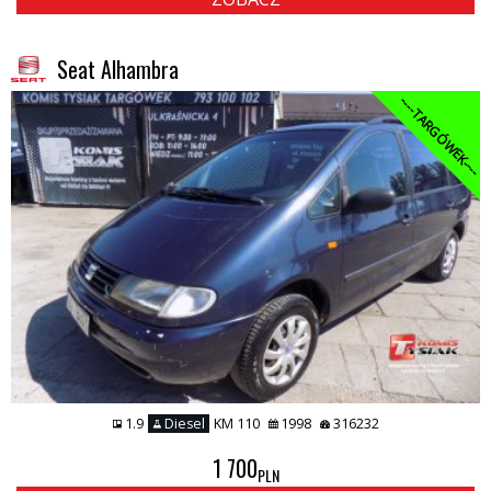
Seat Alhambra
----TARGÓWEK----
1.9
Diesel
KM 110
1998
316232
1 700
PLN