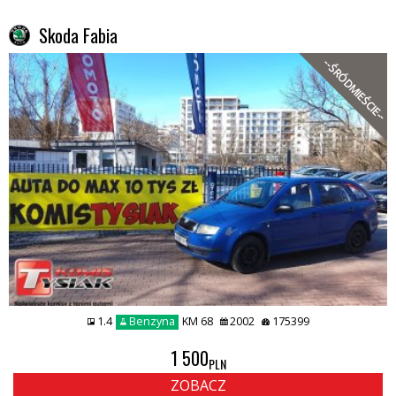
Skoda Fabia
--ŚRÓDMIEŚCIE--
1.4
Benzyna
KM 68
2002
175399
1 500
PLN
ZOBACZ