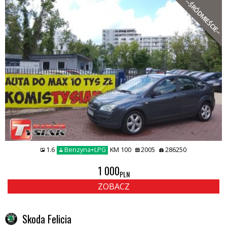
--ŚRÓDMIEŚCIE--
1.6
Benzyna+LPG
KM 100
2005
286250
1 000
PLN
ZOBACZ
Skoda Felicia