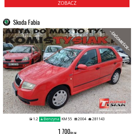
ZOBACZ
Skoda Fabia
--ŚRÓDMIEŚCIE--
1.2
Benzyna
KM 55
2004
281143
1 700
PLN