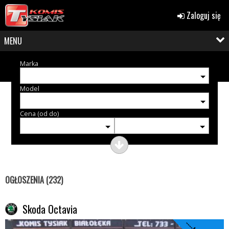
Zaloguj się
MENU
Marka
Model
Cena (od do)
OGŁOSZENIA (232)
Skoda Octavia