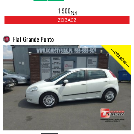
1 900
PLN
ZOBACZ
Fiat Grande Punto
----OŻARÓW----