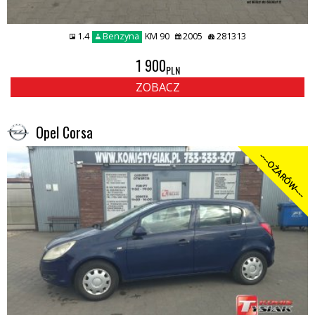
1.4
Benzyna
KM 90
2005
281313
1 900
PLN
ZOBACZ
Opel Corsa
----OŻARÓW----