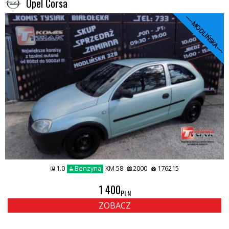
Opel Corsa
----MODLIŃSKA----
1.0
Benzyna
KM 58
2000
176215
1 400
PLN
ZOBACZ