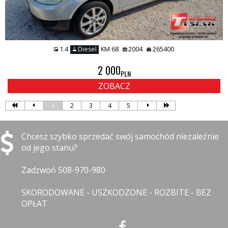
1.4
Diesel
KM 68
2004
265400
2 000
PLN
ZOBACZ
1
2
3
4
5
Chcesz szybko sprzedać swój samochód niezależnie
od jego stanu?
Zadzwoń 508-970-980
SKORODOWANE - USZKODZONE - ROZBITE - BEZ
OPŁAT