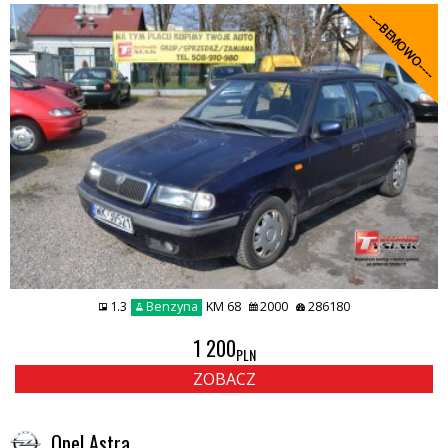
----BEMOWO----
1.3
Benzyna
KM 68
2000
286180
1 200
PLN
ZOBACZ
Opel Astra