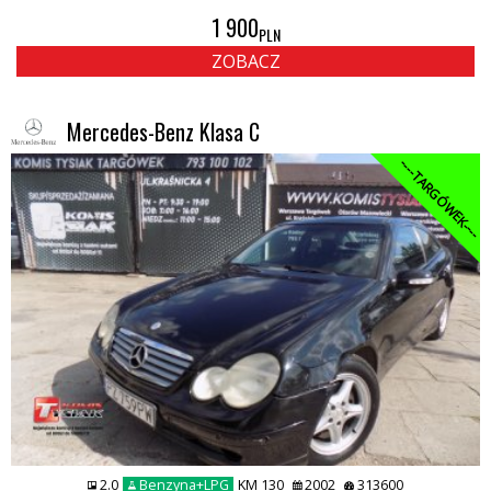
1 900
PLN
ZOBACZ
Mercedes-Benz Klasa C
----TARGÓWEK----
2.0
Benzyna+LPG
KM 130
2002
313600