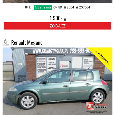
1.4
Benzyna
KM 89
2004
207664
1 900
PLN
ZOBACZ
Renault Megane
----OŻARÓW----