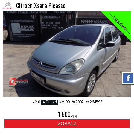
Citroën Xsara Picasso
----TARGÓWEK----
2.0
Diesel
KM 90
2002
264598
1 500
PLN
ZOBACZ