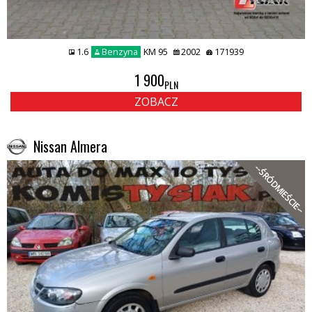
1.6
Benzyna
KM 95
2002
171939
1 900
PLN
ZOBACZ
Nissan Almera
--ŚRÓDMIEŚCIE--