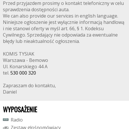
Przed przyjazdem prosimy o kontakt telefoniczny w celu
sprawdzenia dostępności auta.
We can also provide our services in english language.
Niniejsze ogłoszenie jest wyłącznie informacją handlową
i nie stanowi oferty w myśl art. 66, § 1. Kodeksu
Cywilnego. Sprzedający nie odpowiada za ewentualne
błędy lub nieaktualność ogłoszenia.
KOMIS TYSIAK
Warszawa - Bemowo
Ul. Konarskiego 44 A
tel.
530 000 320
Zapraszam do kontaktu,
Daniel
WYPOSAŻENIE
R
a
d
i
o
Z
e
s
t
a
w
g
ł
o
ś
n
o
m
ó
w
i
ą
c
y