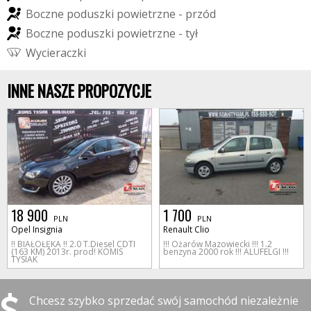
B
o
c
z
n
e
p
o
d
u
s
z
k
i
p
o
w
i
e
t
r
z
n
e
-
p
r
z
ó
d
B
o
c
z
n
e
p
o
d
u
s
z
k
i
p
o
w
i
e
t
r
z
n
e
-
t
y
ł
W
y
c
i
e
r
a
c
z
k
i
INNE NASZE PROPOZYCJE
18 900
1 700
PLN
PLN
Opel Insignia
Renault Clio
!! BIAŁOŁĘKA !! 2.0 T.Diesel CDTI
!!! Ożarów Mazowiecki !!! 1.2
(163 KM) 2013r. prod! KOMIS
benzyna 2000 rok !!! ALUFELGI !!!
TYSIAK
Chcesz szybko sprzedać swój samochód niezależnie