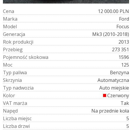
C
e
n
a
12 000.00 PLN
M
a
r
k
a
Ford
M
o
d
e
l
Focus
G
e
n
e
r
a
c
j
a
Mk3 (2010-2018)
R
o
k
p
r
o
d
u
k
c
j
i
2013
P
r
z
e
b
i
e
g
273 351
P
o
j
e
m
n
o
ś
ć
s
k
o
k
o
w
a
1596
M
o
c
125
T
y
p
p
a
l
i
w
a
Benzyna
S
k
r
z
y
n
i
a
Automatyczna
T
y
p
n
a
d
w
o
z
i
a
Auto miejskie
K
o
l
o
r
Czerwony
V
A
T
m
a
r
ż
a
Tak
N
a
p
ę
d
Na przednie koła
L
i
c
z
b
a
m
i
e
j
s
c
5
L
i
c
z
b
a
d
r
z
w
i
5