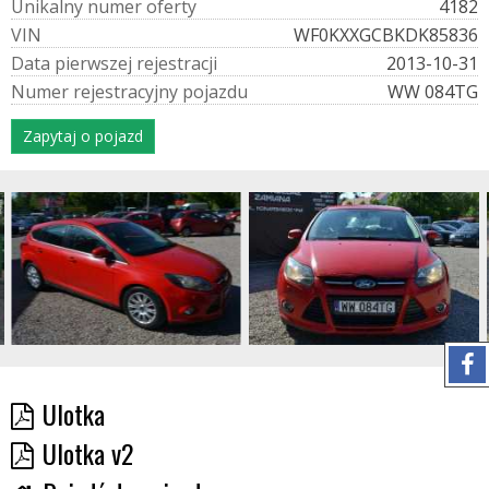
U
n
i
k
a
l
n
y
n
u
m
e
r
o
f
e
r
t
y
4182
V
I
N
WF0KXXGCBKDK85836
D
a
t
a
p
i
e
r
w
s
z
e
j
r
e
j
e
s
t
r
a
c
j
i
2013-10-31
N
u
m
e
r
r
e
j
e
s
t
r
a
c
y
j
n
y
p
o
j
a
z
d
u
WW 084TG
Zapytaj o pojazd
Ulotka
Ulotka v2