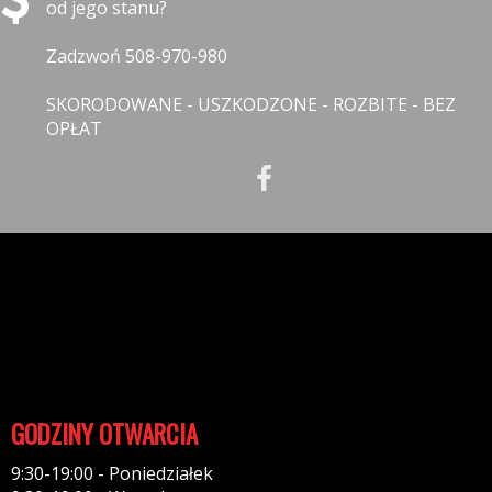
od jego stanu?
Zadzwoń 508-970-980
SKORODOWANE - USZKODZONE - ROZBITE - BEZ
OPŁAT
INFORMACJE
Polityka prywatności
Polityka cookies
Klauzula informacyjna RODO
Reklamacje
GODZINY OTWARCIA
9:30-19:00 - Poniedziałek