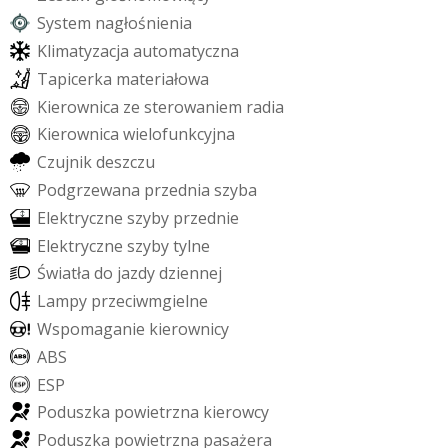
S
y
s
t
e
m
n
a
g
ł
o
ś
n
i
e
n
i
a
K
l
i
m
a
t
y
z
a
c
j
a
a
u
t
o
m
a
t
y
c
z
n
a
T
a
p
i
c
e
r
k
a
m
a
t
e
r
i
a
ł
o
w
a
K
i
e
r
o
w
n
i
c
a
z
e
s
t
e
r
o
w
a
n
i
e
m
r
a
d
i
a
K
i
e
r
o
w
n
i
c
a
w
i
e
l
o
f
u
n
k
c
y
j
n
a
C
z
u
j
n
i
k
d
e
s
z
c
z
u
P
o
d
g
r
z
e
w
a
n
a
p
r
z
e
d
n
i
a
s
z
y
b
a
E
l
e
k
t
r
y
c
z
n
e
s
z
y
b
y
p
r
z
e
d
n
i
e
E
l
e
k
t
r
y
c
z
n
e
s
z
y
b
y
t
y
l
n
e
Ś
w
i
a
t
ł
a
d
o
j
a
z
d
y
d
z
i
e
n
n
e
j
L
a
m
p
y
p
r
z
e
c
i
w
m
g
i
e
l
n
e
W
s
p
o
m
a
g
a
n
i
e
k
i
e
r
o
w
n
i
c
y
A
B
S
E
S
P
P
o
d
u
s
z
k
a
p
o
w
i
e
t
r
z
n
a
k
i
e
r
o
w
c
y
P
o
d
u
s
z
k
a
p
o
w
i
e
t
r
z
n
a
p
a
s
a
ż
e
r
a