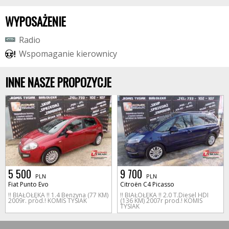
WYPOSAŻENIE
R
a
d
i
o
W
s
p
o
m
a
g
a
n
i
e
k
i
e
r
o
w
n
i
c
y
INNE NASZE PROPOZYCJE
5 500
9 700
PLN
PLN
Fiat Punto Evo
Citroën C4 Picasso
!! BIAŁOŁĘKA !! 1.4 Benzyna (77 KM)
!! BIAŁOŁĘKA !! 2.0 T.Diesel HDI
2009r. prod.! KOMIS TYSIAK
(136 KM) 2007r prod.! KOMIS
TYSIAK