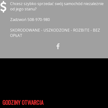
Chcesz szybko sprzedać swój samochód niezależnie
od jego stanu?
Zadzwoń 508-970-980
SKORODOWANE - USZKODZONE - ROZBITE - BEZ
OPŁAT
INFORMACJE
Polityka prywatności
Polityka cookies
Klauzula informacyjna RODO
Reklamacje
GODZINY OTWARCIA