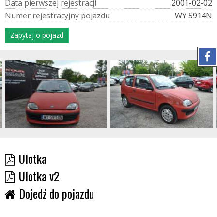
D
a
t
a
p
i
e
r
w
s
z
e
j
r
e
j
e
s
t
r
a
c
j
i
2001-02-02
N
u
m
e
r
r
e
j
e
s
t
r
a
c
y
j
n
y
p
o
j
a
z
d
u
WY 5914N
Zapytaj o pojazd
Ulotka
Ulotka v2
Dojedź do pojazdu