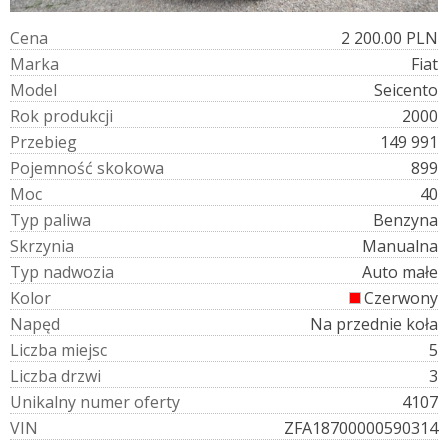
C
e
n
a
2 200.00 PLN
M
a
r
k
a
Fiat
M
o
d
e
l
Seicento
R
o
k
p
r
o
d
u
k
c
j
i
2000
P
r
z
e
b
i
e
g
149 991
P
o
j
e
m
n
o
ś
ć
s
k
o
k
o
w
a
899
M
o
c
40
T
y
p
p
a
l
i
w
a
Benzyna
S
k
r
z
y
n
i
a
Manualna
T
y
p
n
a
d
w
o
z
i
a
Auto małe
K
o
l
o
r
Czerwony
N
a
p
ę
d
Na przednie koła
L
i
c
z
b
a
m
i
e
j
s
c
5
L
i
c
z
b
a
d
r
z
w
i
3
U
n
i
k
a
l
n
y
n
u
m
e
r
o
f
e
r
t
y
4107
V
I
N
ZFA18700000590314