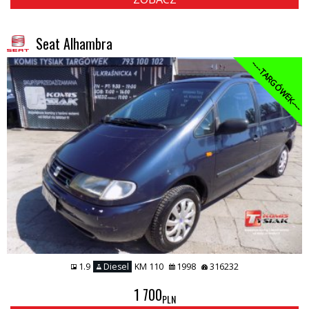
Seat Alhambra
----TARGÓWEK----
1.9
Diesel
KM 110
1998
316232
1 700
PLN