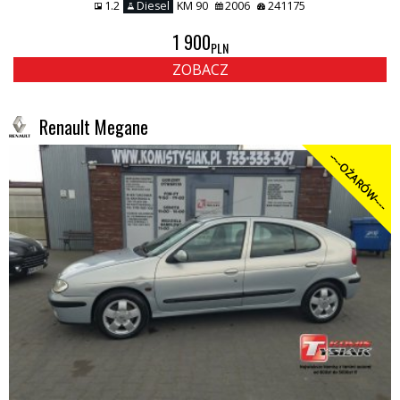
1.2
Diesel
KM 90
2006
241175
1 900
PLN
ZOBACZ
Renault Megane
----OŻARÓW----