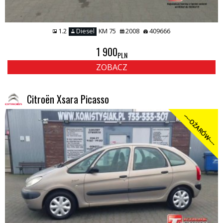
1.2
Diesel
KM 75
2008
409666
1 900
PLN
ZOBACZ
Citroën Xsara Picasso
----OŻARÓW----