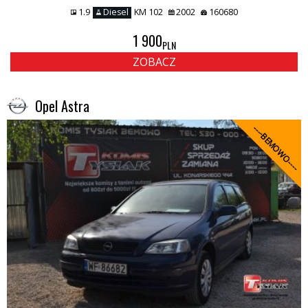
1.9
Diesel
KM 102
2002
160680
1 900
PLN
ZOBACZ
Opel Astra
----BEMOWO----