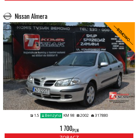
Nissan Almera
----BEMOWO----
1.5
Benzyna
KM 98
2002
317880
1 700
PLN
ZOBACZ