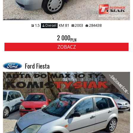
1.5
Diesel
KM 81
2003
284438
2 000
PLN
ZOBACZ
Ford Fiesta
--ŚRÓDMIEŚCIE--