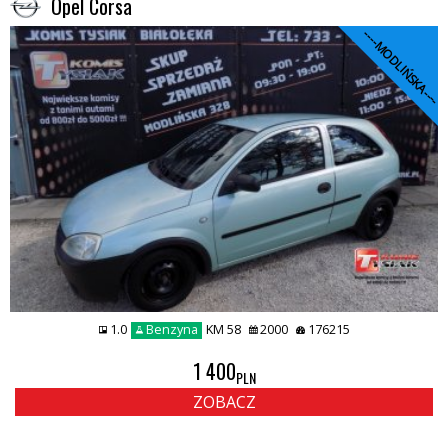
Opel Corsa
----MODLIŃSKA----
1.0
Benzyna
KM 58
2000
176215
1 400
PLN
ZOBACZ