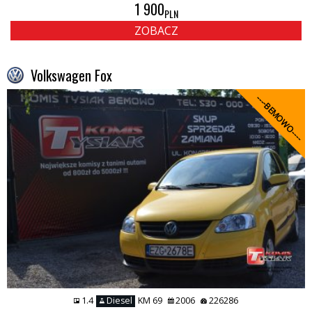
1 900
PLN
ZOBACZ
Volkswagen Fox
----BEMOWO----
1.4
Diesel
KM 69
2006
226286