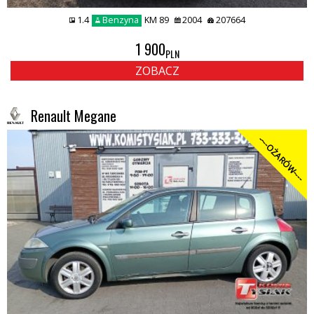
1.4
Benzyna
KM 89
2004
207664
1 900
PLN
ZOBACZ
Renault Megane
----OŻARÓW----