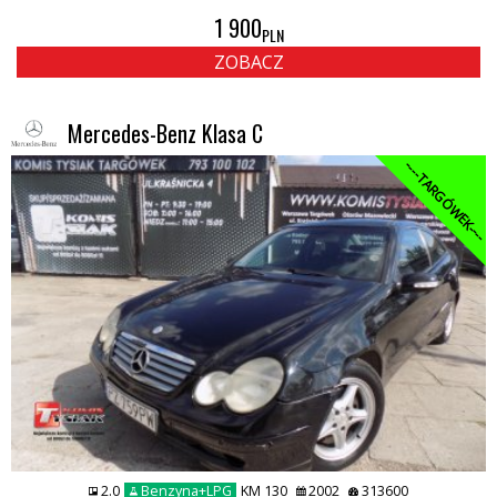
1 900
PLN
ZOBACZ
Mercedes-Benz Klasa C
----TARGÓWEK----
2.0
Benzyna+LPG
KM 130
2002
313600