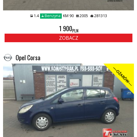
1.4
Benzyna
KM 90
2005
281313
1 900
PLN
ZOBACZ
Opel Corsa
----OŻARÓW----