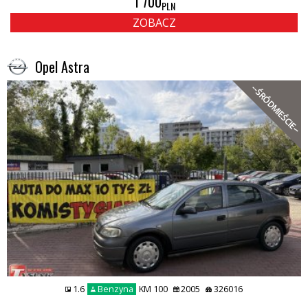
1 700
PLN
ZOBACZ
Opel Astra
--ŚRÓDMIEŚCIE--
1.6
Benzyna
KM 100
2005
326016