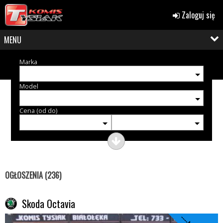
Zaloguj się
MENU
Marka
Model
Cena (od do)
OGŁOSZENIA (236)
Skoda Octavia