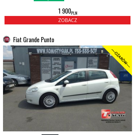
1 900
PLN
ZOBACZ
Fiat Grande Punto
----OŻARÓW----