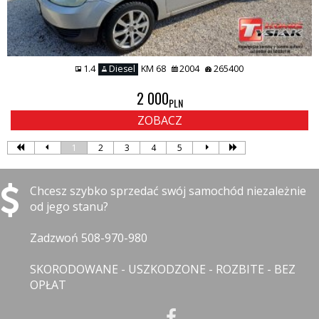
1.4
Diesel
KM 68
2004
265400
2 000
PLN
ZOBACZ
1
2
3
4
5
Chcesz szybko sprzedać swój samochód niezależnie
od jego stanu?
Zadzwoń 508-970-980
SKORODOWANE - USZKODZONE - ROZBITE - BEZ
OPŁAT