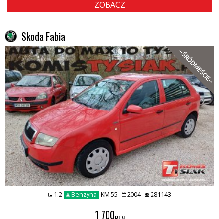
ZOBACZ
Skoda Fabia
--ŚRÓDMIEŚCIE--
1.2
Benzyna
KM 55
2004
281143
1 700
PLN