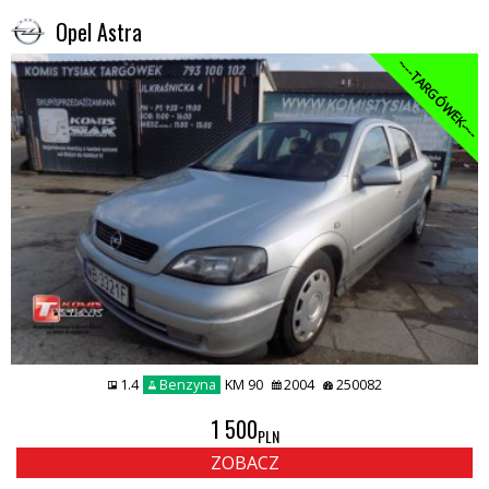
Opel Astra
----TARGÓWEK----
1.4
Benzyna
KM 90
2004
250082
1 500
PLN
ZOBACZ