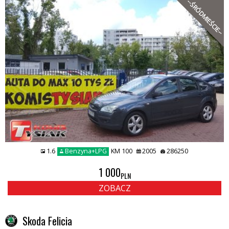
--ŚRÓDMIEŚCIE--
1.6
Benzyna+LPG
KM 100
2005
286250
1 000
PLN
ZOBACZ
Skoda Felicia