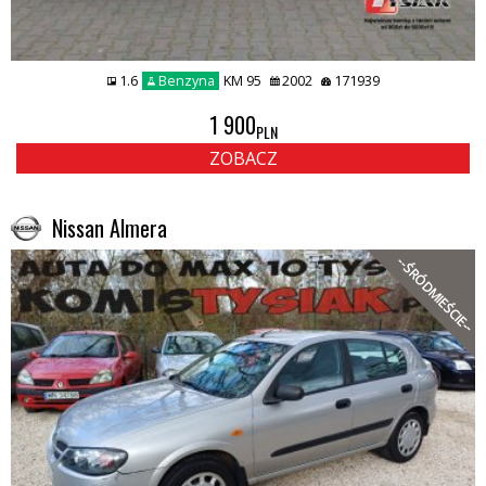
1.6
Benzyna
KM 95
2002
171939
1 900
PLN
ZOBACZ
Nissan Almera
--ŚRÓDMIEŚCIE--