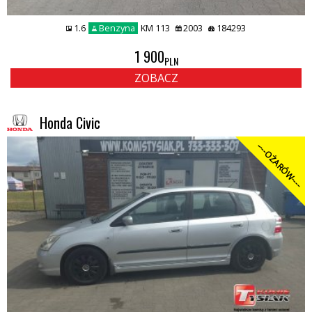
1.6
Benzyna
KM 113
2003
184293
1 900
PLN
ZOBACZ
Honda Civic
----OŻARÓW----