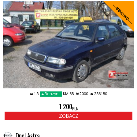
----BEMOWO----
1.3
Benzyna
KM 68
2000
286180
1 200
PLN
ZOBACZ
Opel Astra