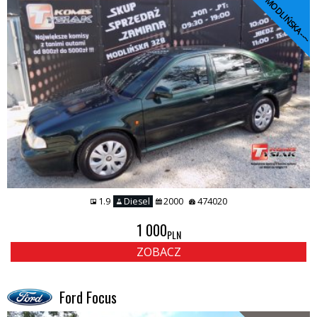
----MODLIŃSKA----
1.9
Diesel
2000
474020
1 000
PLN
ZOBACZ
Ford Focus