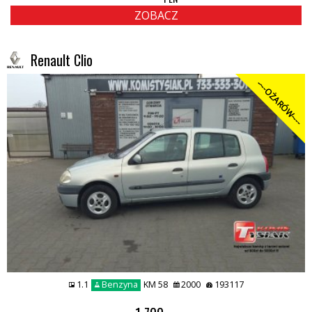
ZOBACZ
Renault Clio
----OŻARÓW----
1.1
Benzyna
KM 58
2000
193117