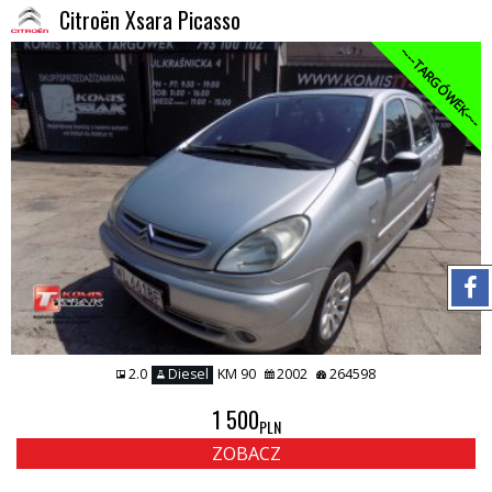
Citroën Xsara Picasso
----TARGÓWEK----
2.0
Diesel
KM 90
2002
264598
1 500
PLN
ZOBACZ