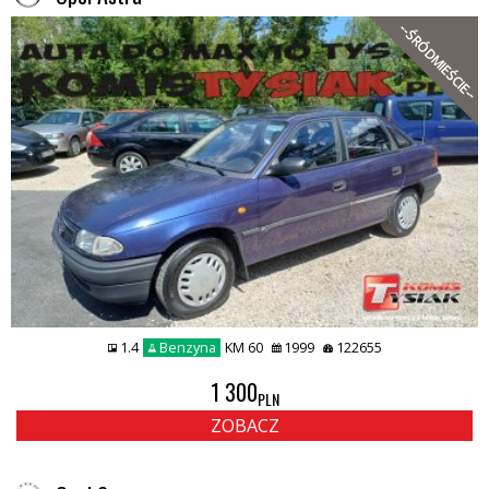
--ŚRÓDMIEŚCIE--
1.4
Benzyna
KM 60
1999
122655
1 300
PLN
ZOBACZ