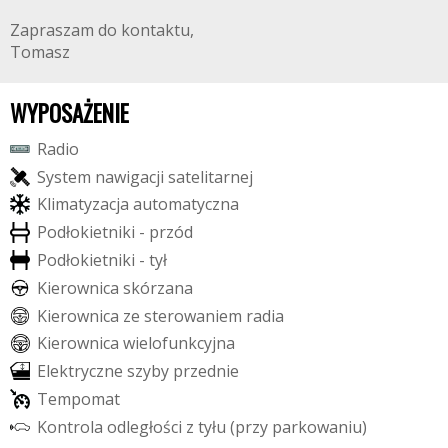
Zapraszam do kontaktu,
Tomasz
WYPOSAŻENIE
R
a
d
i
o
S
y
s
t
e
m
n
a
w
i
g
a
c
j
i
s
a
t
e
l
i
t
a
r
n
e
j
K
l
i
m
a
t
y
z
a
c
j
a
a
u
t
o
m
a
t
y
c
z
n
a
P
o
d
ł
o
k
i
e
t
n
i
k
i
-
p
r
z
ó
d
P
o
d
ł
o
k
i
e
t
n
i
k
i
-
t
y
ł
K
i
e
r
o
w
n
i
c
a
s
k
ó
r
z
a
n
a
K
i
e
r
o
w
n
i
c
a
z
e
s
t
e
r
o
w
a
n
i
e
m
r
a
d
i
a
K
i
e
r
o
w
n
i
c
a
w
i
e
l
o
f
u
n
k
c
y
j
n
a
E
l
e
k
t
r
y
c
z
n
e
s
z
y
b
y
p
r
z
e
d
n
i
e
T
e
m
p
o
m
a
t
K
o
n
t
r
o
l
a
o
d
l
e
g
ł
o
ś
c
i
z
t
y
ł
u
(
p
r
z
y
p
a
r
k
o
w
a
n
i
u
)