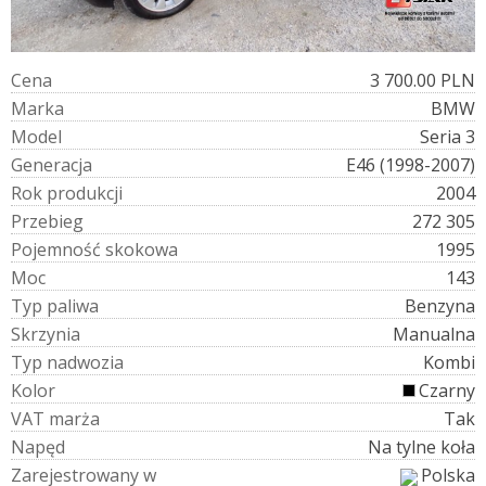
C
e
n
a
3 700.00 PLN
M
a
r
k
a
BMW
M
o
d
e
l
Seria 3
G
e
n
e
r
a
c
j
a
E46 (1998-2007)
R
o
k
p
r
o
d
u
k
c
j
i
2004
P
r
z
e
b
i
e
g
272 305
P
o
j
e
m
n
o
ś
ć
s
k
o
k
o
w
a
1995
M
o
c
143
T
y
p
p
a
l
i
w
a
Benzyna
S
k
r
z
y
n
i
a
Manualna
T
y
p
n
a
d
w
o
z
i
a
Kombi
K
o
l
o
r
Czarny
V
A
T
m
a
r
ż
a
Tak
N
a
p
ę
d
Na tylne koła
Z
a
r
e
j
e
s
t
r
o
w
a
n
y
w
Polska