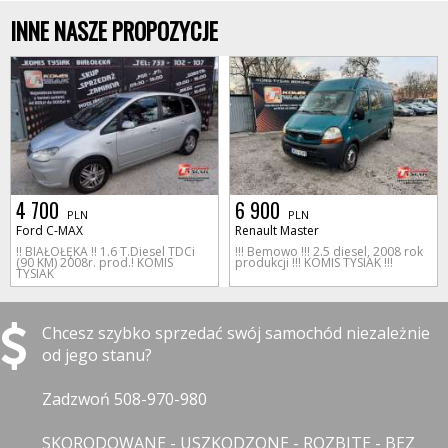
INNE NASZE PROPOZYCJE
4 700
6 900
PLN
PLN
Ford C-MAX
Renault Master
!! BIAŁOŁĘKA !! 1.6 T.Diesel TDCi
!!! Bemowo !!! 2.5 diesel, 2008 rok
(90 KM) 2008r. prod.! KOMIS
produkcji !!! KOMIS TYSIAK !!!
TYSIAK
Chcesz szybko sprzedać swój samochód niezależnie
od jego stanu?
Zadzwoń 508-970-980
SKORODOWANE - USZKODZONE - ROZBITE - BEZ