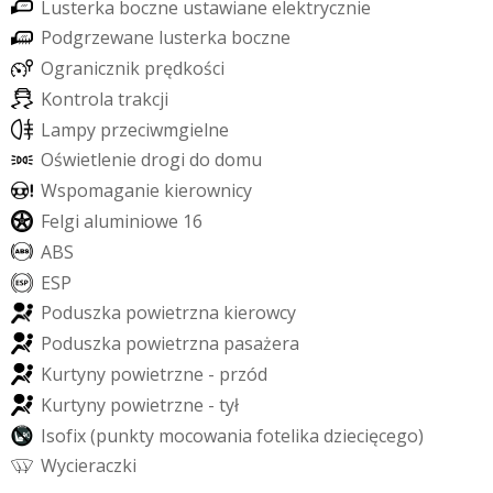
L
u
s
t
e
r
k
a
b
o
c
z
n
e
u
s
t
a
w
i
a
n
e
e
l
e
k
t
r
y
c
z
n
i
e
P
o
d
g
r
z
e
w
a
n
e
l
u
s
t
e
r
k
a
b
o
c
z
n
e
O
g
r
a
n
i
c
z
n
i
k
p
r
ę
d
k
o
ś
c
i
K
o
n
t
r
o
l
a
t
r
a
k
c
j
i
L
a
m
p
y
p
r
z
e
c
i
w
m
g
i
e
l
n
e
O
ś
w
i
e
t
l
e
n
i
e
d
r
o
g
i
d
o
d
o
m
u
W
s
p
o
m
a
g
a
n
i
e
k
i
e
r
o
w
n
i
c
y
F
e
l
g
i
a
l
u
m
i
n
i
o
w
e
1
6
A
B
S
E
S
P
P
o
d
u
s
z
k
a
p
o
w
i
e
t
r
z
n
a
k
i
e
r
o
w
c
y
P
o
d
u
s
z
k
a
p
o
w
i
e
t
r
z
n
a
p
a
s
a
ż
e
r
a
K
u
r
t
y
n
y
p
o
w
i
e
t
r
z
n
e
-
p
r
z
ó
d
K
u
r
t
y
n
y
p
o
w
i
e
t
r
z
n
e
-
t
y
ł
I
s
o
f
i
x
(
p
u
n
k
t
y
m
o
c
o
w
a
n
i
a
f
o
t
e
l
i
k
a
d
z
i
e
c
i
ę
c
e
g
o
)
W
y
c
i
e
r
a
c
z
k
i