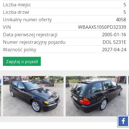
L
i
c
z
b
a
m
i
e
j
s
c
5
L
i
c
z
b
a
d
r
z
w
i
5
U
n
i
k
a
l
n
y
n
u
m
e
r
o
f
e
r
t
y
4058
V
I
N
WBAAX51050PD32339
D
a
t
a
p
i
e
r
w
s
z
e
j
r
e
j
e
s
t
r
a
c
j
i
2005-01-16
N
u
m
e
r
r
e
j
e
s
t
r
a
c
y
j
n
y
p
o
j
a
z
d
u
DOL 5231E
W
a
ż
n
o
ś
ć
p
o
l
i
s
y
2027-04-24
Zapytaj o pojazd