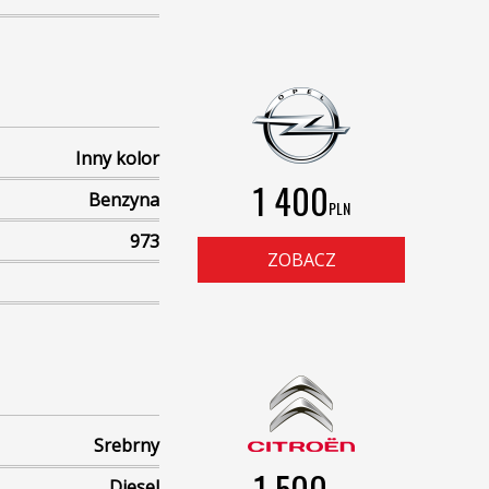
Inny kolor
1 400
Benzyna
PLN
973
ZOBACZ
Srebrny
1 500
Diesel