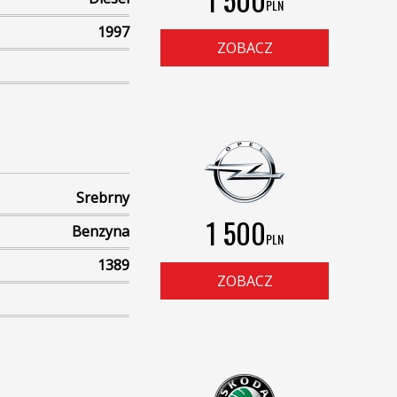
PLN
1997
ZOBACZ
Srebrny
1 500
Benzyna
PLN
1389
ZOBACZ