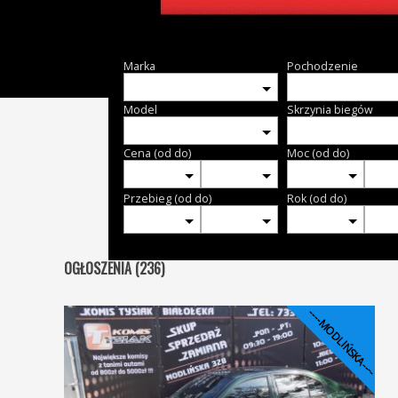
Marka
Pochodzenie
Model
Skrzynia biegów
Cena (od do)
Moc (od do)
Przebieg (od do)
Rok (od do)
OGŁOSZENIA (236)
----MODLIŃSKA----