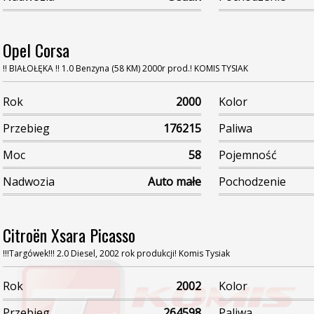
Opel Corsa
!! BIAŁOŁĘKA !! 1.0 Benzyna (58 KM) 2000r prod.! KOMIS TYSIAK
Rok
2000
Kolor
Przebieg
176215
Paliwa
Moc
58
Pojemność
Nadwozia
Auto małe
Pochodzenie
Citroën Xsara Picasso
!!!Targówek!!! 2.0 Diesel, 2002 rok produkcji! Komis Tysiak
Rok
2002
Kolor
Przebieg
264598
Paliwa