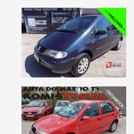
----TARGÓWEK----
--ŚRÓDMIEŚCIE--