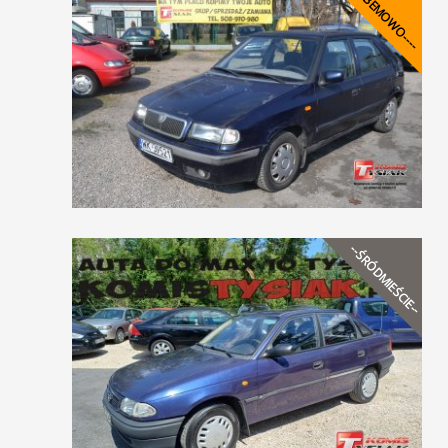
----BEMOWO----
--ŚRÓDMIEŚCIE--