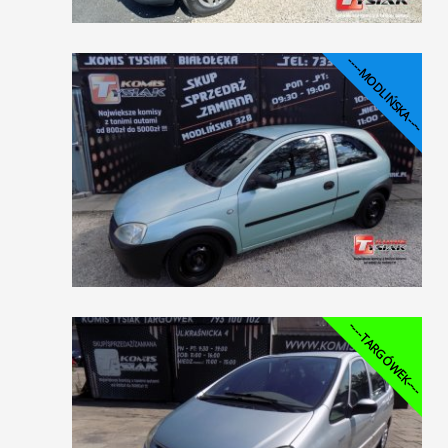
----MODLIŃSKA----
----TARGÓWEK----