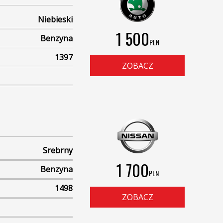
Niebieski
1 500
Benzyna
PLN
1397
ZOBACZ
Srebrny
1 700
Benzyna
PLN
1498
ZOBACZ