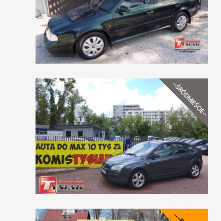
--ŚRÓDMIEŚCIE--