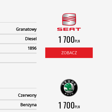
Granatowy
1 700
Diesel
PLN
1896
ZOBACZ
Czerwony
1 700
Benzyna
PLN