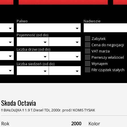
Paliwo
Nadwozie
Pojemność (od do)
Zabytek
Cena do negocjacji
Liczba drzwi (od do)
VAT marża
Pierwszy właściciel
Wynajem
Liczba siedzeń (od do)
Filtr cząstek stałych
Skoda Octavia
!! BIAŁOŁĘKA !! 1.9 T.Diesel TDi, 2000r. prod.! KOMIS TYSIAK
Rok
2000
Kolor