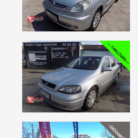
----TARGÓWEK----
--ŚRÓDMIEŚCIE--