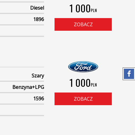
1 000
Diesel
PLN
1896
ZOBACZ
Szary
1 000
PLN
Benzyna+LPG
1596
ZOBACZ