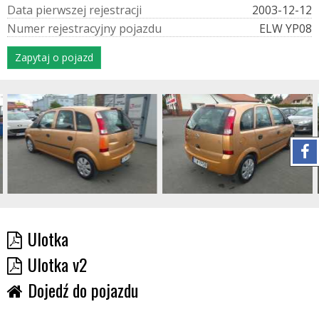
D
a
t
a
p
i
e
r
w
s
z
e
j
r
e
j
e
s
t
r
a
c
j
i
2003-12-12
N
u
m
e
r
r
e
j
e
s
t
r
a
c
y
j
n
y
p
o
j
a
z
d
u
ELW YP08
Zapytaj o pojazd
Ulotka
Ulotka v2
Dojedź do pojazdu