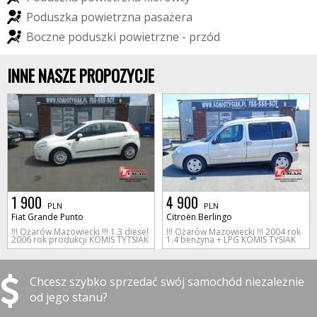
P
o
d
u
s
z
k
a
p
o
w
i
e
t
r
z
n
a
p
a
s
a
ż
e
r
a
B
o
c
z
n
e
p
o
d
u
s
z
k
i
p
o
w
i
e
t
r
z
n
e
-
p
r
z
ó
d
INNE NASZE PROPOZYCJE
1 900
4 900
PLN
PLN
Fiat Grande Punto
Citroën Berlingo
!!! Ożarów Mazowiecki !!! 1.3 diesel
!!! Ożarów Mazowiecki !!! 2004 rok
2006 rok produkcji KOMIS TYTSIAK
1.4 benzyna + LPG KOMIS TYSIAK
Chcesz szybko sprzedać swój samochód niezależnie
od jego stanu?