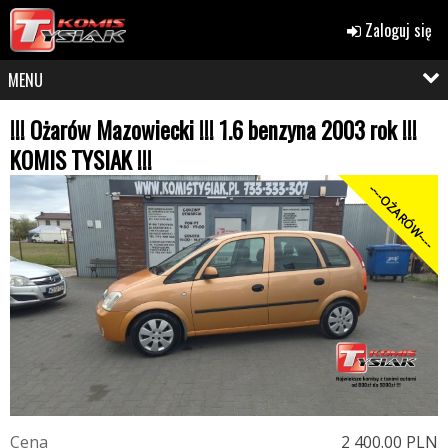
Zaloguj się
MENU
!!! Ożarów Mazowiecki !!! 1.6 benzyna 2003 rok !!!
KOMIS TYSIAK !!!
----OŻARÓW----
C
e
n
a
2 400.00 PLN