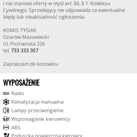
i nie stanowi oferty w myśl art. 66, § 1. Kodeksu
Cywilnego. Sprzedający nie odpowiada za ewentualne
błędy lub nieaktualność ogłoszenia.
KOMIS TYSIAK
Ożarów Mazowiecki
Ul. Poznańska 326
tel.
733 333 307
Zapraszam do kontaktu
WYPOSAŻENIE
R
a
d
i
o
K
l
i
m
a
t
y
z
a
c
j
a
m
a
n
u
a
l
n
a
L
a
m
p
y
p
r
z
e
c
i
w
m
g
i
e
l
n
e
W
s
p
o
m
a
g
a
n
i
e
k
i
e
r
o
w
n
i
c
y
A
B
S
P
o
d
u
s
z
k
a
p
o
w
i
e
t
r
z
n
a
k
i
e
r
o
w
c
y