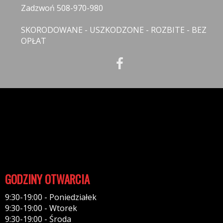
Zadzwoń 508-970-980
SKORODOWANE - USZKODZONE - ROZBITE - BEZ
OPŁAT
INFORMACJE
Polityka prywatności
Polityka cookies
Klauzula informacyjna RODO
Reklamacje
GODZINY OTWARCIA
9:30-19:00 - Poniedziałek
9:30-19:00 - Wtorek
9:30-19:00 - Środa