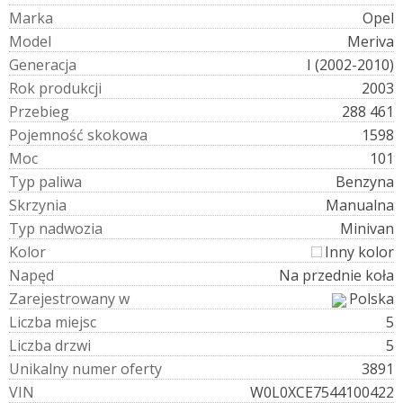
M
a
r
k
a
Opel
M
o
d
e
l
Meriva
G
e
n
e
r
a
c
j
a
I (2002-2010)
R
o
k
p
r
o
d
u
k
c
j
i
2003
P
r
z
e
b
i
e
g
288 461
P
o
j
e
m
n
o
ś
ć
s
k
o
k
o
w
a
1598
M
o
c
101
T
y
p
p
a
l
i
w
a
Benzyna
S
k
r
z
y
n
i
a
Manualna
T
y
p
n
a
d
w
o
z
i
a
Minivan
K
o
l
o
r
Inny kolor
N
a
p
ę
d
Na przednie koła
Z
a
r
e
j
e
s
t
r
o
w
a
n
y
w
Polska
L
i
c
z
b
a
m
i
e
j
s
c
5
L
i
c
z
b
a
d
r
z
w
i
5
U
n
i
k
a
l
n
y
n
u
m
e
r
o
f
e
r
t
y
3891
V
I
N
W0L0XCE7544100422