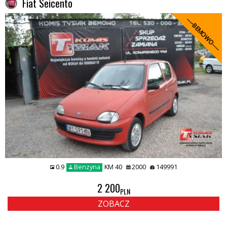
Fiat Seicento
----BEMOWO----
0.9
Benzyna
KM 40
2000
149991
2 200
PLN
ZOBACZ