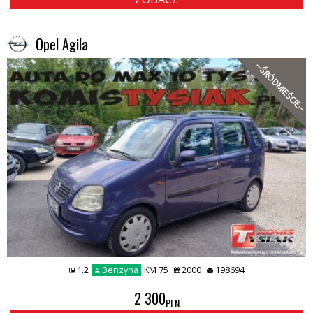
Opel Agila
--ŚRÓDMIEŚCIE--
1.2
Benzyna
KM 75
2000
198694
2 300
PLN