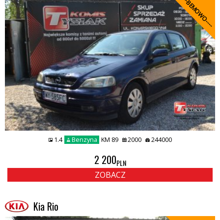
----BEMOWO----
1.4
Benzyna
KM 89
2000
244000
2 200
PLN
ZOBACZ
Kia Rio