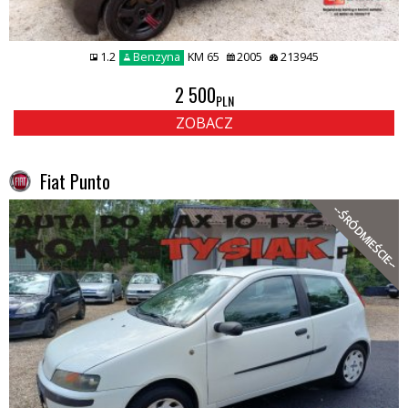
1.2
Benzyna
KM 65
2005
213945
2 500
PLN
ZOBACZ
Fiat Punto
--ŚRÓDMIEŚCIE--