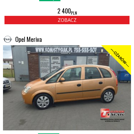
2 400
PLN
ZOBACZ
Opel Meriva
----OŻARÓW----