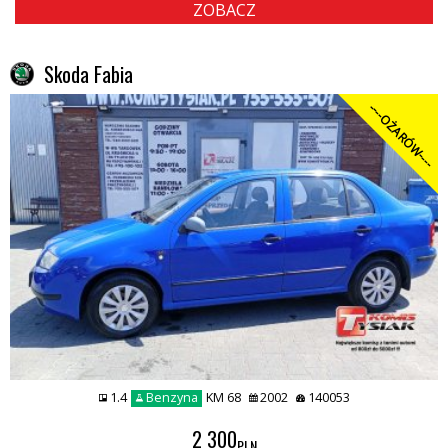
ZOBACZ
Skoda Fabia
----OŻARÓW----
1.4
Benzyna
KM 68
2002
140053
2 300
PLN