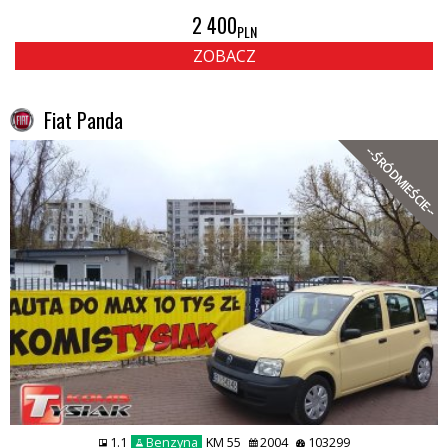
2 400
PLN
ZOBACZ
Fiat Panda
--ŚRÓDMIEŚCIE--
1.1
Benzyna
KM 55
2004
103299