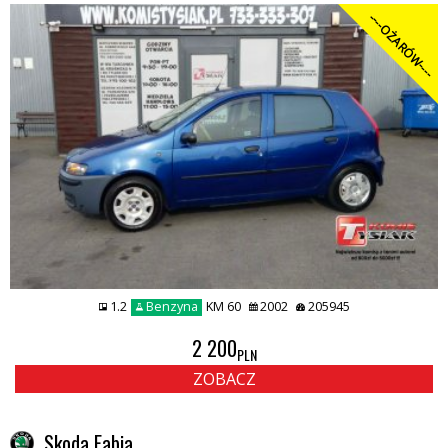
----OŻARÓW----
1.2
Benzyna
KM 60
2002
205945
2 200
PLN
ZOBACZ
Skoda Fabia