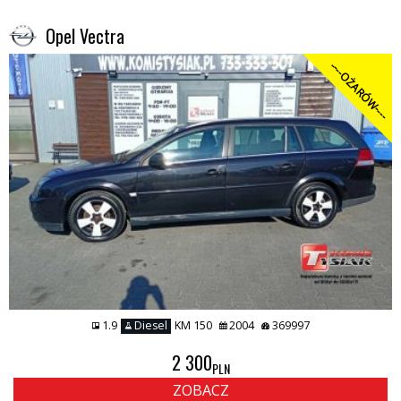
Opel Vectra
----OŻARÓW----
1.9
Diesel
KM 150
2004
369997
2 300
PLN
ZOBACZ