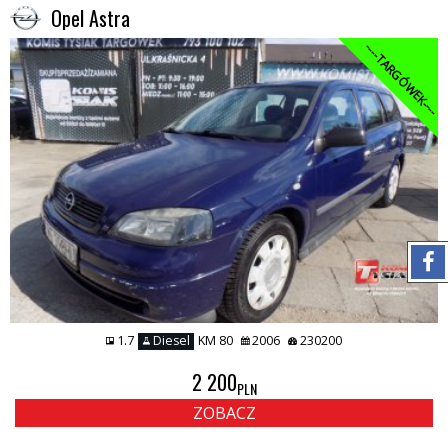
Opel Astra
----TARGÓWEK----
1.7
Diesel
KM 80
2006
230200
2 200
PLN
ZOBACZ