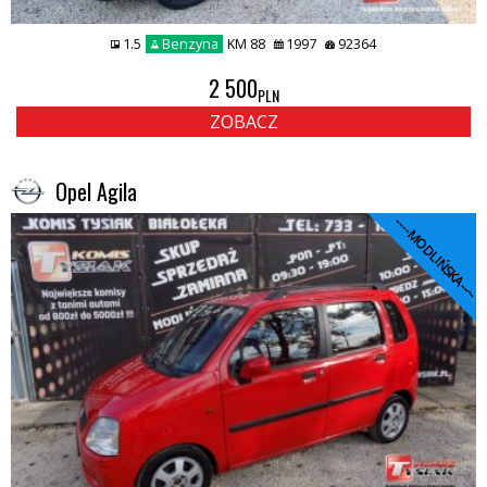
1.5
Benzyna
KM 88
1997
92364
2 500
PLN
ZOBACZ
Opel Agila
----MODLIŃSKA----