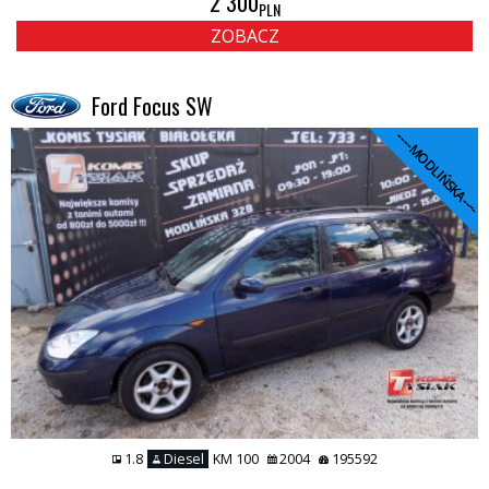
2 300
PLN
ZOBACZ
Ford Focus SW
----MODLIŃSKA----
1.8
Diesel
KM 100
2004
195592