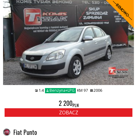
----BEMOWO----
1.4
Benzyna+LPG
KM 97
2006
2 200
PLN
ZOBACZ
Fiat Punto