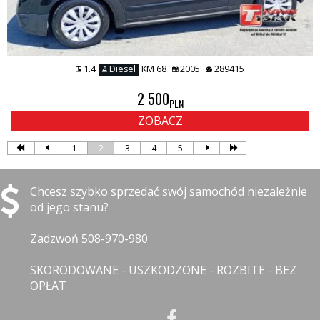
1.4
Diesel
KM 68
2005
289415
2 500
PLN
ZOBACZ
1
2
3
4
5
Chcesz szybko sprzedać swój samochód niezależnie
od jego stanu?
Zadzwoń 508-970-980
SKORODOWANE - USZKODZONE - ROZBITE - BEZ
OPŁAT