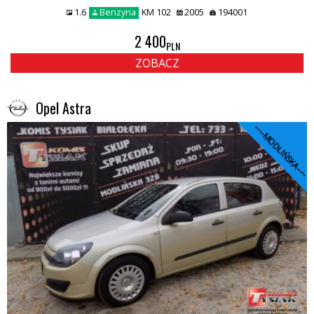
1.6
Benzyna
KM 102
2005
194001
2 400
PLN
ZOBACZ
Opel Astra
----MODLIŃSKA----