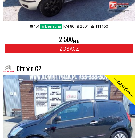
1.4
Benzyna
KM 80
2004
411160
2 500
PLN
ZOBACZ
Citroën C2
----OŻARÓW----