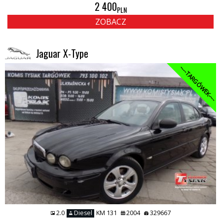
2 400
PLN
ZOBACZ
Jaguar X-Type
----TARGÓWEK----
2.0
Diesel
KM 131
2004
329667