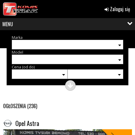
Zaloguj się
MENU
Marka
Model
Cena (od do)
OGŁOSZENIA (236)
Opel Astra