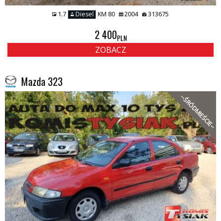
1.7
Diesel
KM 80
2004
313675
2 400
PLN
ZOBACZ
Mazda 323
--ŚRÓDMIEŚCIE--