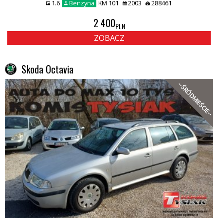
1.6
Benzyna
KM 101
2003
288461
2 400
PLN
ZOBACZ
Skoda Octavia
--ŚRÓDMIEŚCIE--