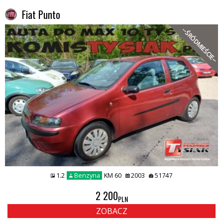
Fiat Punto
--ŚRÓDMIEŚCIE--
1.2
Benzyna
KM 60
2003
51747
2 200
PLN
ZOBACZ