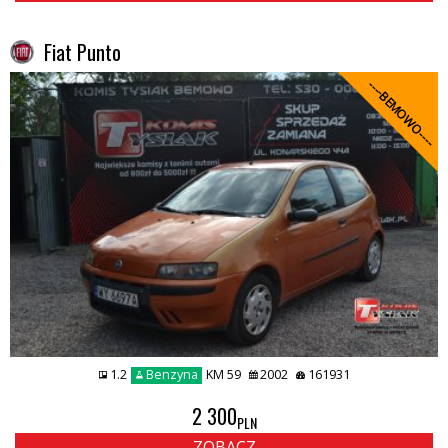
Fiat Punto
----BEMOWO----
1.2
Benzyna
KM 59
2002
161931
2 300
PLN
ZOBACZ