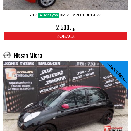
1.2
Benzyna
KM 75
2001
170759
2 500
PLN
ZOBACZ
Nissan Micra
----MODLIŃSKA----