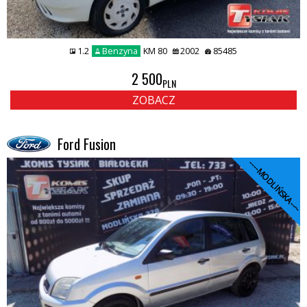
1.2
Benzyna
KM 80
2002
85485
2 500
PLN
ZOBACZ
Ford Fusion
----MODLIŃSKA----