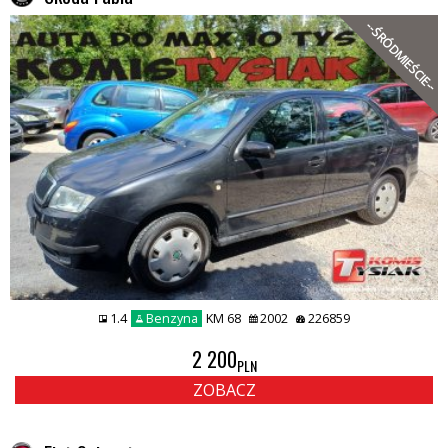
--ŚRÓDMIEŚCIE--
1.4
Benzyna
KM 68
2002
226859
2 200
PLN
ZOBACZ