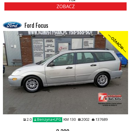
ZOBACZ
Ford Focus
----OŻARÓW----
2.0
Benzyna+LPG
KM 130
2002
137689